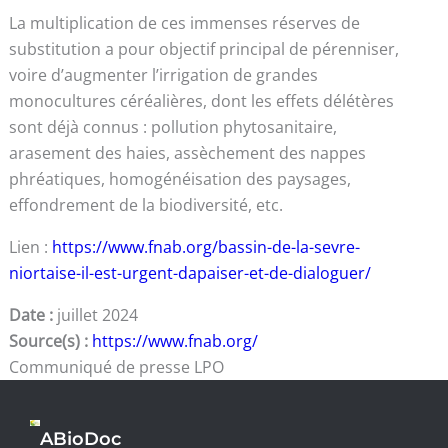
La multiplication de ces immenses réserves de
substitution a pour objectif principal de pérenniser,
voire d’augmenter l’irrigation de grandes
monocultures céréalières, dont les effets délétères
sont déjà connus : pollution phytosanitaire,
arasement des haies, assèchement des nappes
phréatiques, homogénéisation des paysages,
effondrement de la biodiversité, etc.
Lien :
https://www.fnab.org/bassin-de-la-sevre-
niortaise-il-est-urgent-dapaiser-et-de-dialoguer/
Date :
juillet 2024
Source(s) :
https://www.fnab.org/
Communiqué de presse LPO
ABioDoc