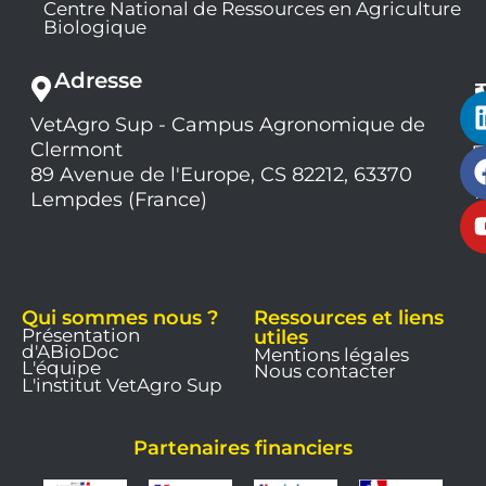
Centre National de Ressources en Agriculture
Biologique
Adresse
VetAgro Sup - Campus Agronomique de
0
Clermont
7
9
89 Avenue de l'Europe, CS 82212, 63370
1
Lempdes (France)
9
Qui sommes nous ?
Ressources et liens
Présentation
utiles
d'ABioDoc
Mentions légales
L'équipe
Nous contacter
L'institut VetAgro Sup
Partenaires financiers