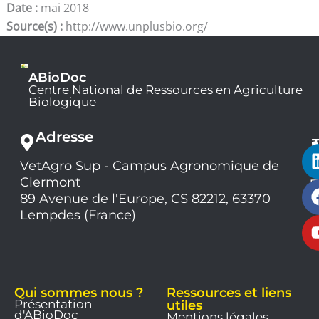
Date :
mai 2018
Source(s) :
http://www.unplusbio.org/
ABioDoc
Centre National de Ressources en Agriculture
Biologique
Adresse
VetAgro Sup - Campus Agronomique de
0
Clermont
7
9
89 Avenue de l'Europe, CS 82212, 63370
1
Lempdes (France)
9
Qui sommes nous ?
Ressources et liens
Présentation
utiles
d'ABioDoc
Mentions légales