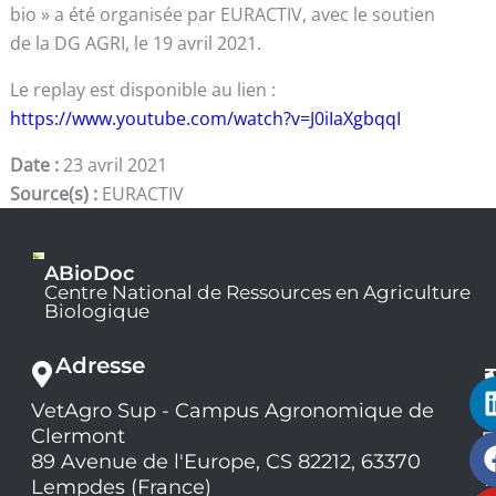
bio » a été organisée par EURACTIV, avec le soutien
de la DG AGRI, le 19 avril 2021.
Le replay est disponible au lien :
https://www.youtube.com/watch?v=J0iIaXgbqqI
Date :
23 avril 2021
Source(s) :
EURACTIV
ABioDoc
Centre National de Ressources en Agriculture
Biologique
Adresse
VetAgro Sup - Campus Agronomique de
0
Clermont
7
9
89 Avenue de l'Europe, CS 82212, 63370
1
Lempdes (France)